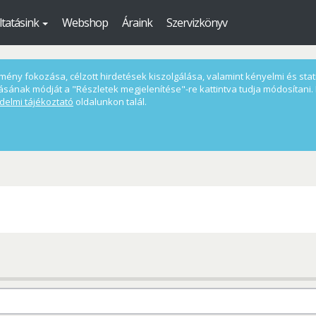
ltatásink
Webshop
Áraink
Szervizkönyv
ény fokozása, célzott hirdetések kiszolgálása, valamint kényelmi és statis
ásának módját a "Részletek megjelenítése"-re kattintva tudja módosítani. 
delmi tájékoztató
oldalunkon talál.