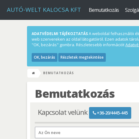
AUTÓ-WELT KALOCSA KFT
Bemutatkozás
Szolgá
A weboldal felhasználói élm
ADATVÉDELMI TÁJÉKOZTATÁS
web szervereken az oldal látogatóiról. Ezen adatok tárol
"OK, bezárás" gombra. Részletesebb információt
Adatvé
OK, bezárás
Részletek megtekintése
BEMUTATKOZÁS
Bemutatkozás
Kapcsolat velünk
+36-20/4445-445