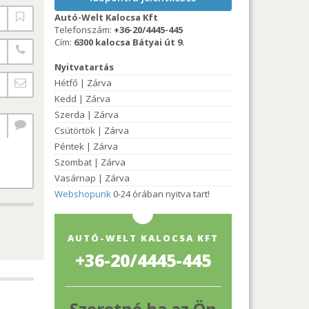
Autó-Welt Kalocsa Kft
Telefonszám:
+36-20/4445-445
Cím:
6300 kalocsa Bátyai út 9.
Nyitvatartás
Hétfő | Zárva
Kedd | Zárva
Szerda | Zárva
Csütörtök | Zárva
Péntek | Zárva
Szombat | Zárva
Vasárnap | Zárva
Webshopunk
0-24 órában nyitva tart!
AUTÓ-WELT KALOCSA KFT
+36-20/4445-445
Szeretné ha az Ön