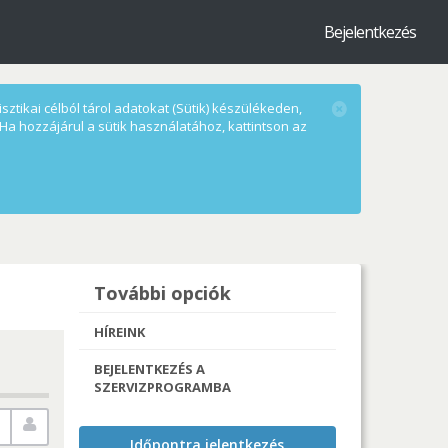
Bejelentkezés
ztikai célból tárol adatokat (Sütik) készülékeden,
Ha hozzájárul a sütik használatához, kattintson az
További opciók
HÍREINK
BEJELENTKEZÉS A
SZERVIZPROGRAMBA
Időpontra jelentkezés